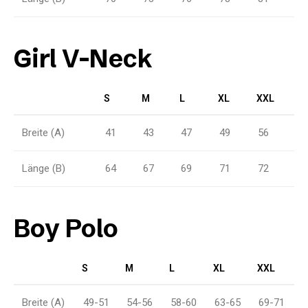
Girl V-Neck
S
M
L
XL
XXL
Breite (A)
41
43
47
49
56
Länge (B)
64
67
69
71
72
Boy Polo
S
M
L
XL
XXL
Breite (A)
49-51
54-56
58-60
63-65
69-71