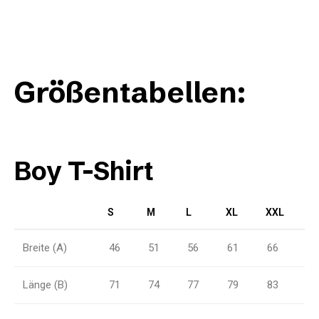
Größentabellen:
Boy T-Shirt
S
M
L
XL
XXL
Breite (A)
46
51
56
61
66
Länge (B)
71
74
77
79
83