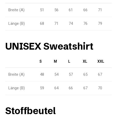
Breite (A)
51
56
61
66
71
Länge (B)
68
71
74
76
79
UNISEX Sweatshirt
S
M
L
XL
XXL
Breite (A)
48
54
57
65
67
Länge (B)
59
64
66
67
70
Stoffbeutel