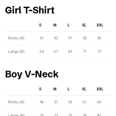
Girl T-Shirt
S
M
L
XL
XXL
Breite (A)
41
43
47
50
56
Länge (B)
64
67
69
71
72
Boy V-Neck
S
M
L
XL
XXL
Breite (A)
46
51
56
61
66
Länge (B)
70
73
76
78
81