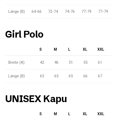
Länge (B)
64-66
72-74
74-76
77-79
77-79
Girl Polo
S
M
L
XL
XXL
Breite (A)
42
46
51
55
61
Länge (B)
63
63
65
66
67
UNISEX Kapu
S
M
L
XL
XXL