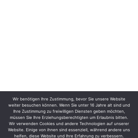
Wir benötigen Ihre Zustimmung, bevor Sie unsere Website
weiter besuchen können. Wenn Sie unter 16 Jahre alt sind und
Ihre Zustimmung zu freiwilligen Diensten geben möchten,
müssen Sie Ihre Erziehungsberechtigten um Erlaubnis bitten.
Wir verwenden Cookies und andere Technologien auf unserer
Website. Einige von ihnen sind essenziell, während andere uns
helfen, diese Website und Ihre Erfahrung zu verbessern.