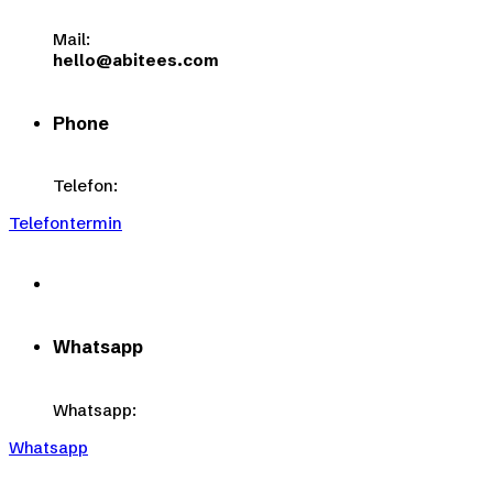
werden
Optionen
können
Mail:
auf
hello@abitees.com
der
Produktseite
gewählt
Phone
werden
Telefon:
Telefontermin
Whatsapp
Whatsapp:
Whatsapp