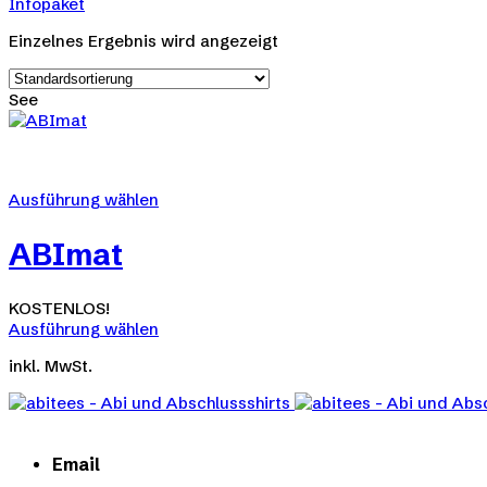
Infopaket
Einzelnes Ergebnis wird angezeigt
See
Ausführung wählen
Dieses
Produkt
ABImat
weist
mehrere
Varianten
KOSTENLOS!
auf.
Ausführung wählen
Die
Dieses
Optionen
inkl. MwSt.
Produkt
können
weist
auf
mehrere
der
Varianten
Produktseite
auf.
Email
gewählt
Die