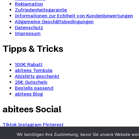
Reklamation
Zufriedenheitsgarantie
Informationen zur Echtheit von Kundenbewertungen
Allgemeine Geschäftsbedingungen
Datenschutz
Impressum
Tipps & Tricks
100€ Rabatt
abitees Tombola
Abishirts geschenkt
25€ Gutschein
Bestells passend
abitees Blog
abitees Social
Tiktok
Instagram
Pinterest
Wir benötigen Ihre Zustimmung, bevor Sie unsere Website wei
abitees und SCHUSHI® sind registrierte und geschütz