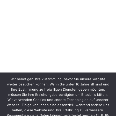
Wir benötigen Ihre Zustimmung, bevor Sie unsere Website
weiter besuchen können. Wenn Sie unter 16 Jahre alt sind und
Ihre Zustimmung zu freiwilligen Diensten geben möchten,
müssen Sie Ihre Erziehungsberechtigten um Erlaubnis bitten.
Wir verwenden Cookies und andere Technologien auf unserer
Website. Einige von ihnen sind essenziell, während andere uns
helfen, diese Website und Ihre Erfahrung zu verbessern.
Personenbezogene Daten können verarbeitet werden (z. B. IP-