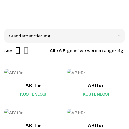
Alle 6 Ergebnisse werden angezeigt
See
ABItür
ABItür
KOSTENLOS!
KOSTENLOS!
ABItür
ABItür