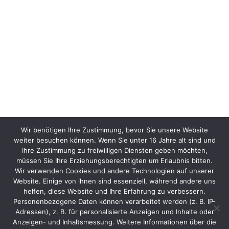
Wir benötigen Ihre Zustimmung, bevor Sie unsere Website
weiter besuchen können. Wenn Sie unter 16 Jahre alt sind und
Ihre Zustimmung zu freiwilligen Diensten geben möchten,
müssen Sie Ihre Erziehungsberechtigten um Erlaubnis bitten.
Wir verwenden Cookies und andere Technologien auf unserer
Website. Einige von ihnen sind essenziell, während andere uns
helfen, diese Website und Ihre Erfahrung zu verbessern.
Personenbezogene Daten können verarbeitet werden (z. B. IP-
Adressen), z. B. für personalisierte Anzeigen und Inhalte oder
Anzeigen- und Inhaltsmessung. Weitere Informationen über die