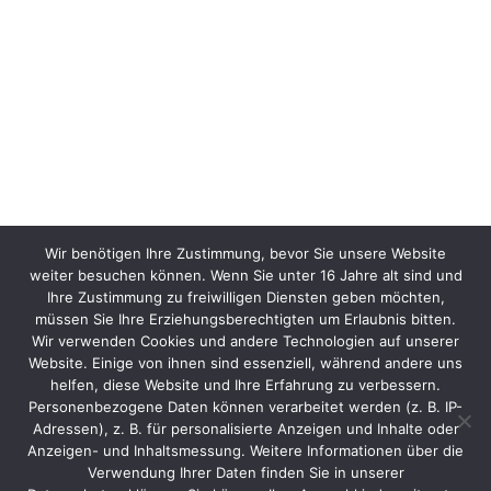
Wir benötigen Ihre Zustimmung, bevor Sie unsere Website
weiter besuchen können. Wenn Sie unter 16 Jahre alt sind und
Ihre Zustimmung zu freiwilligen Diensten geben möchten,
müssen Sie Ihre Erziehungsberechtigten um Erlaubnis bitten.
Wir verwenden Cookies und andere Technologien auf unserer
Website. Einige von ihnen sind essenziell, während andere uns
helfen, diese Website und Ihre Erfahrung zu verbessern.
Personenbezogene Daten können verarbeitet werden (z. B. IP-
Adressen), z. B. für personalisierte Anzeigen und Inhalte oder
Anzeigen- und Inhaltsmessung. Weitere Informationen über die
Verwendung Ihrer Daten finden Sie in unserer