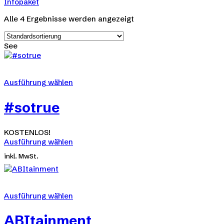
Infopaket
Alle 4 Ergebnisse werden angezeigt
See
Ausführung wählen
Dieses
Produkt
#sotrue
weist
mehrere
Varianten
KOSTENLOS!
auf.
Ausführung wählen
Die
Dieses
inkl. MwSt.
Optionen
Produkt
können
weist
auf
mehrere
der
Varianten
Ausführung wählen
Produktseite
auf.
Dieses
gewählt
Die
Produkt
werden
ABItainment
Optionen
weist