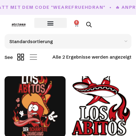
ATT MIT DEM CODE "WEAREFRUEHDRAN"
🔥 ANPR
0
Alle 2 Ergebnisse werden angezeigt
See