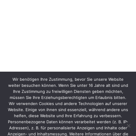
Wir benötigen Ihre Zustimmung, bevor Sie unsere Website
weiter besuchen können. Wenn Sie unter 16 Jahre alt sind und
Ihre Zustimmung zu freiwilligen Diensten geben möchten,
müssen Sie Ihre Erziehungsberechtigten um Erlaubnis bitten.
Wir verwenden Cookies und andere Technologien auf unserer
Website. Einige von ihnen sind essenziell, während andere uns
helfen, diese Website und Ihre Erfahrung zu verbessern.
Personenbezogene Daten können verarbeitet werden (z. B. IP-
Adressen), z. B. für personalisierte Anzeigen und Inhalte oder
Anzeigen- und Inhaltsmessung. Weitere Informationen über die