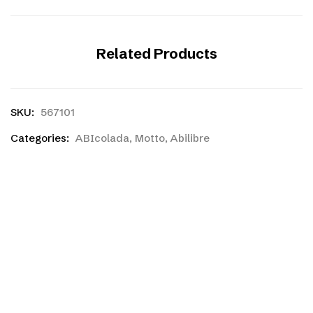
Related Products
SKU:
567101
Categories:
ABIcolada
,
Motto
,
Abilibre
Ihr habt einen eigenen
Entwurf?
Ihr habt noch nicht das richtige gefunden, oder eine
eigene Skizze? Kein Problem! Ihr könnt kostenlos und