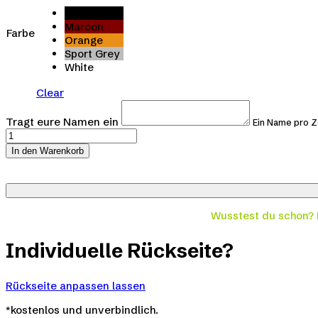
Black
Maroon
Farbe
Orange
Sport Grey
White
Clear
Tragt eure Namen ein
Ein Name pro Z
ABIlooking
for
In den Warenkorb
freedom
-
Rückseite
quantity
Wusstest du schon?
Individuelle Rückseite?
Rückseite anpassen lassen
*kostenlos und unverbindlich.