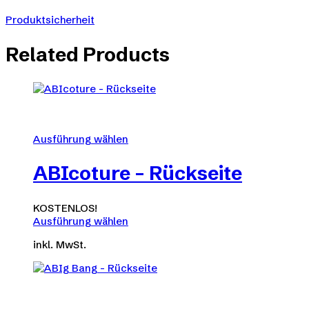
Produktsicherheit
Related Products
Ausführung wählen
Dieses
Produkt
ABIcoture – Rückseite
weist
mehrere
Varianten
KOSTENLOS!
auf.
Ausführung wählen
Die
Dieses
Optionen
inkl. MwSt.
Produkt
können
weist
auf
mehrere
der
Varianten
Produktseite
auf.
gewählt