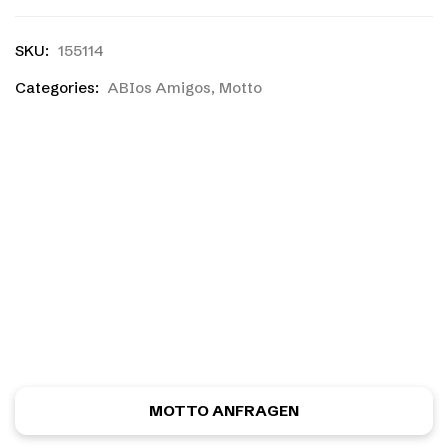
SKU:
155114
Categories:
ABIos Amigos
,
Motto
Ihr habt einen eigenen
Entwurf?
Ihr habt noch nicht das richtige gefunden, oder eine
eigene Skizze? Kein Problem! Ihr könnt kostenlos und
unverbindlich ein ganz individuelles Motiv anfordern.
MOTTO ANFRAGEN