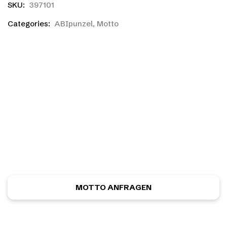
SKU:
397101
Categories:
ABIpunzel
,
Motto
Ihr habt einen eigenen
Entwurf?
Ihr habt noch nicht das richtige gefunden, oder eine
eigene Skizze? Kein Problem! Ihr könnt kostenlos und
unverbindlich ein ganz individuelles Motiv anfordern.
MOTTO ANFRAGEN