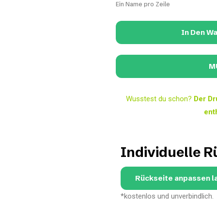
Ein Name pro Zeile
In Den W
Wusstest du schon?
Der Dr
ent
Individuelle R
Rückseite anpassen l
*kostenlos und unverbindlich.