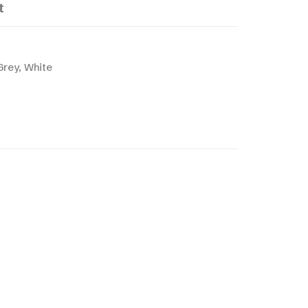
t
Grey, White