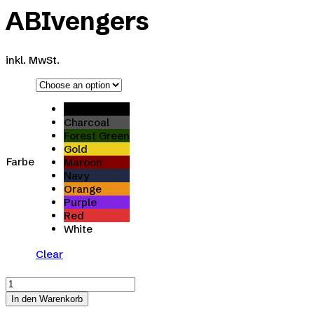
ABIvengers
inkl. MwSt.
Black
Charcoal
Forest Green
Gold
Farbe
Maroon
Navy
Orange
Purple
Red
White
Clear
ABIvengers
quantity
In den Warenkorb