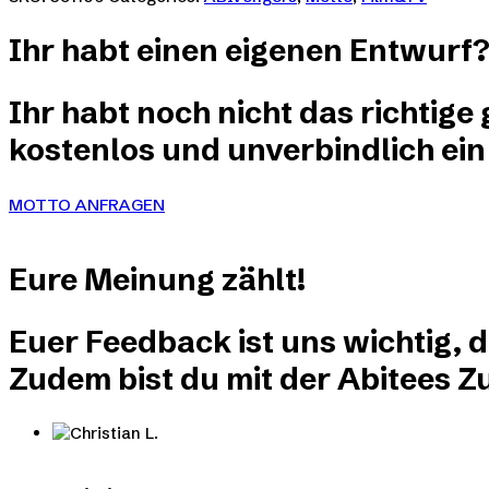
mehrere
der
Varianten
Produktseite
Ihr habt einen eigenen Entwurf
auf.
gewählt
Die
werden
Optionen
Ihr habt noch nicht das richtige
können
auf
kostenlos und unverbindlich ein
der
Produktseite
gewählt
MOTTO ANFRAGEN
werden
Eure
Meinung
zählt!
Euer Feedback ist uns wichtig, 
Zudem bist du mit der Abitees Zu