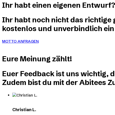
Produktseite
Ihr habt einen eigenen Entwurf
auf.
gewählt
Die
werden
Optionen
Ihr habt noch nicht das richtige
können
auf
kostenlos und unverbindlich ein
der
Produktseite
gewählt
MOTTO ANFRAGEN
werden
Eure
Meinung
zählt!
Euer Feedback ist uns wichtig, 
Zudem bist du mit der Abitees Zu
Christian L.