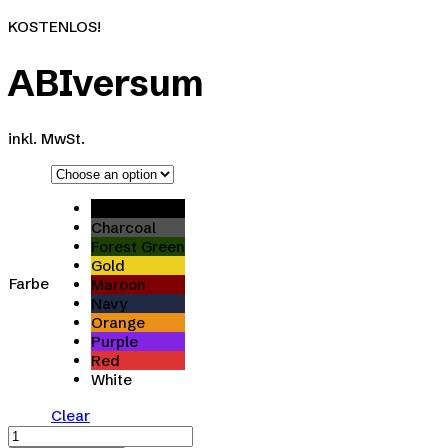
KOSTENLOS!
ABIversum
inkl. MwSt.
Black
Charcoal
Forest Green
Gold
Farbe
Maroon
Navy
Orange
Purple
Red
White
Clear
ABIversum