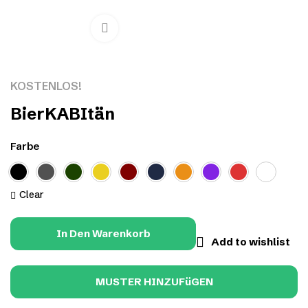
Click to enlarge
KOSTENLOS!
BierKABItän
Farbe
Clear
In Den Warenkorb
Add to wishlist