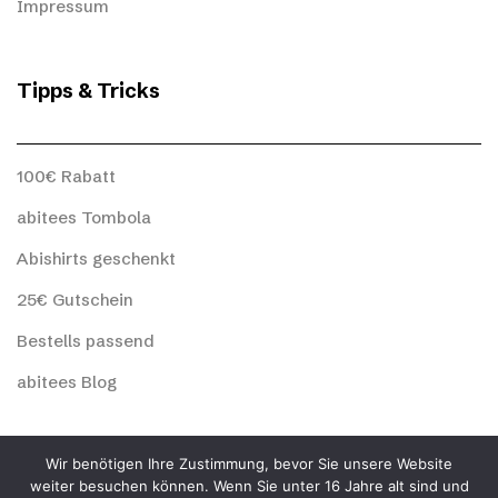
Impressum
Tipps & Tricks
100€ Rabatt
abitees Tombola
Abishirts geschenkt
25€ Gutschein
Bestells passend
abitees Blog
abitees Social
Wir benötigen Ihre Zustimmung, bevor Sie unsere Website
weiter besuchen können. Wenn Sie unter 16 Jahre alt sind und