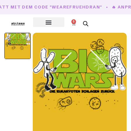
TT MIT DEM CODE "WEAREFRUEHDRAN"
🔥 ANPRO
0