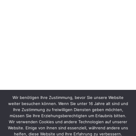
Wir benötigen Ihre Zustimmung, bevor Sie unsere Website
weiter besuchen können. Wenn Sie unter 16 Jahre alt sind und
Ihre Zustimmung zu freiwilligen Diensten geben möchten,
müssen Sie Ihre Erziehungsberechtigten um Erlaubnis bitten.
Wir verwenden Cookies und andere Technologien auf unserer
Website. Einige von ihnen sind essenziell, während andere uns
helfen, diese Website und Ihre Erfahrung zu verbessern.