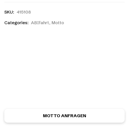
SKU:
415108
Categories:
ABIfahrt
,
Motto
Ihr habt einen eigenen
Entwurf?
Ihr habt noch nicht das richtige gefunden, oder eine
eigene Skizze? Kein Problem! Ihr könnt kostenlos und
unverbindlich ein ganz individuelles Motiv anfordern.
MOTTO ANFRAGEN