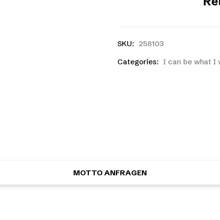
Re
SKU:
258103
Categories:
I can be what 
ntwurf?
 oder eine eigene Skizze? Kein Problem! Ihr könnt koste
MOTTO ANFRAGEN