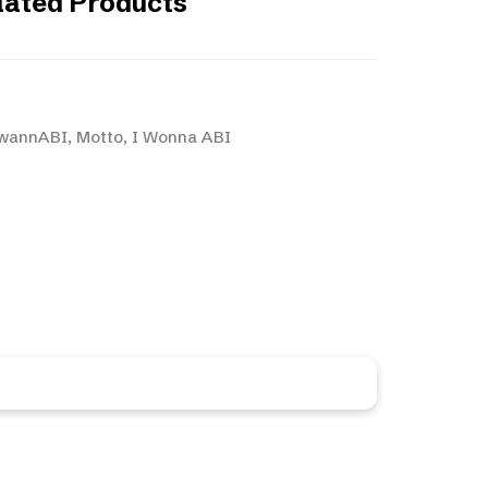
lated Products
I wannABI
,
Motto
,
I Wonna ABI
nlos und unverbindlich ein ganz