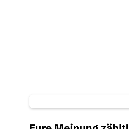
Ihr habt einen eigenen E
Ihr habt noch nicht das richtige gefunden,
individuelles Motiv anfordern.
Eure
Meinung
zählt!