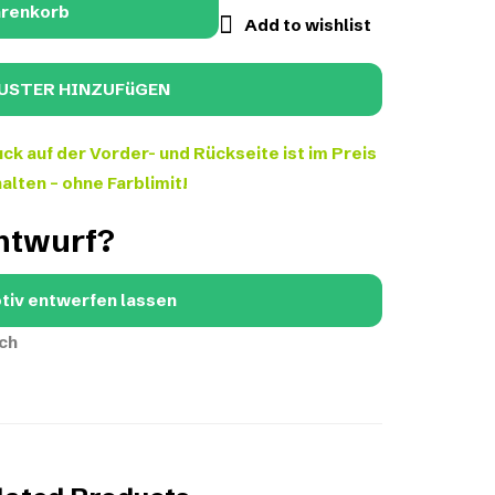
arenkorb
Add to wishlist
ck auf der Vorder- und Rückseite ist im Preis
alten – ohne Farblimit!
Entwurf?
tiv entwerfen lassen
ch