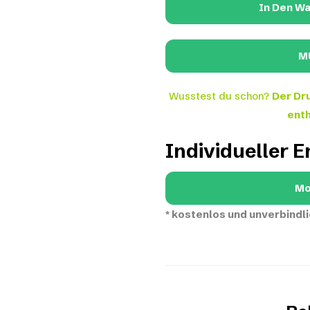
In Den W
Wusstest du schon?
Der Dru
enth
Individueller 
Mo
*
kostenlos und unverbindli