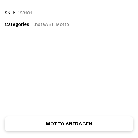
SKU:
193101
Categories:
InstaABI
,
Motto
Ihr habt einen eigenen
Entwurf?
Ihr habt noch nicht das richtige gefunden, oder eine
eigene Skizze? Kein Problem! Ihr könnt kostenlos und
unverbindlich ein ganz individuelles Motiv anfordern.
MOTTO ANFRAGEN