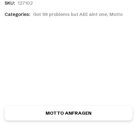
SKU:
127102
Categories:
Got 99 problems but ABI aint one
,
Motto
Ihr habt einen eigenen
Entwurf?
Ihr habt noch nicht das richtige gefunden, oder eine
eigene Skizze? Kein Problem! Ihr könnt kostenlos und
unverbindlich ein ganz individuelles Motiv anfordern.
MOTTO ANFRAGEN