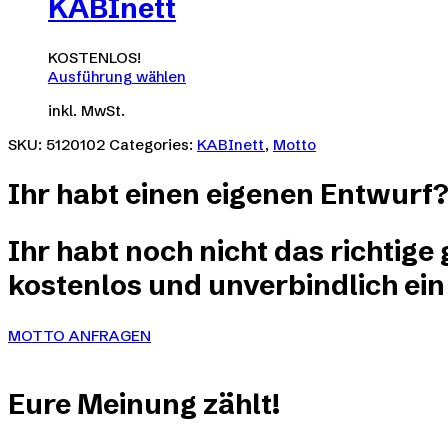
KABInett
weist
mehrere
Varianten
KOSTENLOS!
auf.
Ausführung wählen
Die
Dieses
Optionen
inkl. MwSt.
Produkt
können
weist
SKU:
5120102
Categories:
KABInett
,
Motto
auf
mehrere
der
Varianten
Produktseite
Ihr habt einen eigenen Entwurf
auf.
gewählt
Die
werden
Optionen
Ihr habt noch nicht das richtige
können
auf
kostenlos und unverbindlich ein
der
Produktseite
gewählt
MOTTO ANFRAGEN
werden
Eure
Meinung
zählt!