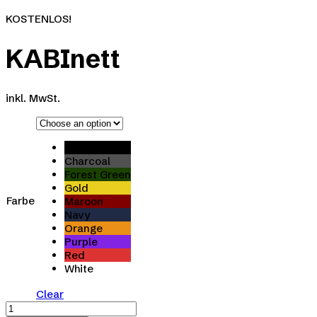
KOSTENLOS!
KABInett
inkl. MwSt.
Black
Charcoal
Forest Green
Gold
Farbe
Maroon
Navy
Orange
Purple
Red
White
Clear
KABInett