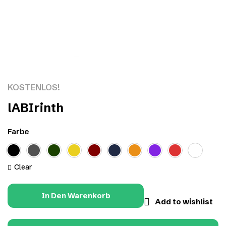
Click to enlarge
KOSTENLOS!
lABIrinth
Farbe
Clear
In Den Warenkorb
Add to wishlist