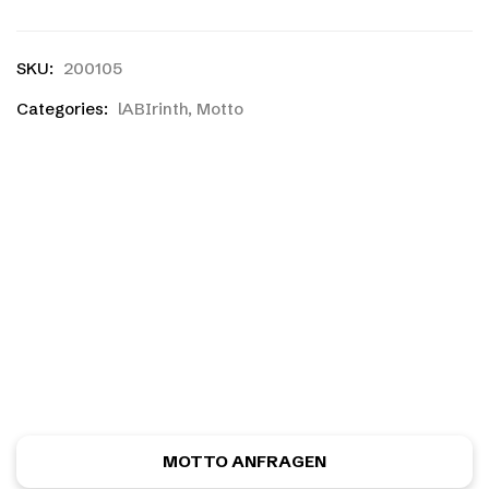
SKU:
200105
Categories:
lABIrinth
,
Motto
Ihr habt einen eigenen
Entwurf?
Ihr habt noch nicht das richtige gefunden, oder eine
eigene Skizze? Kein Problem! Ihr könnt kostenlos und
unverbindlich ein ganz individuelles Motiv anfordern.
MOTTO ANFRAGEN