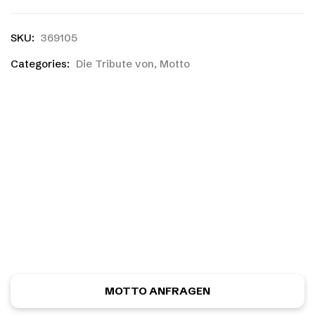
SKU:
369105
Categories:
Die Tribute von
,
Motto
Ihr habt einen eigenen
Entwurf?
Ihr habt noch nicht das richtige gefunden, oder eine
eigene Skizze? Kein Problem! Ihr könnt kostenlos und
unverbindlich ein ganz individuelles Motiv anfordern.
MOTTO ANFRAGEN