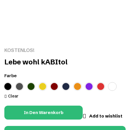
Click to enlarge
KOSTENLOS!
Lebe wohl kABItol
Farbe
Clear
In Den Warenkorb
Add to wishlist