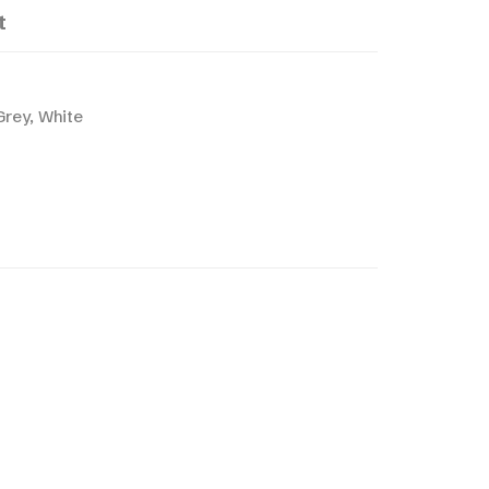
t
Grey, White