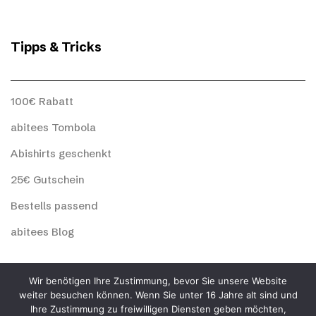
Tipps & Tricks
100€ Rabatt
abitees Tombola
Abishirts geschenkt
25€ Gutschein
Bestells passend
abitees Blog
Wir benötigen Ihre Zustimmung, bevor Sie unsere Website
abitees Social
weiter besuchen können. Wenn Sie unter 16 Jahre alt sind und
Ihre Zustimmung zu freiwilligen Diensten geben möchten,