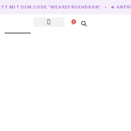
BATT MIT DEM CODE "WEAREFRUEHDRAN"
🔥 ANP
0