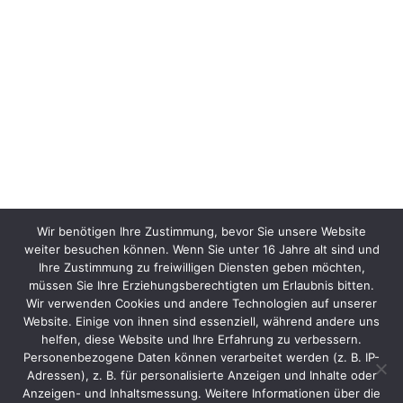
Wir benötigen Ihre Zustimmung, bevor Sie unsere Website
weiter besuchen können. Wenn Sie unter 16 Jahre alt sind und
Ihre Zustimmung zu freiwilligen Diensten geben möchten,
müssen Sie Ihre Erziehungsberechtigten um Erlaubnis bitten.
Wir verwenden Cookies und andere Technologien auf unserer
Website. Einige von ihnen sind essenziell, während andere uns
helfen, diese Website und Ihre Erfahrung zu verbessern.
Personenbezogene Daten können verarbeitet werden (z. B. IP-
Adressen), z. B. für personalisierte Anzeigen und Inhalte oder
Anzeigen- und Inhaltsmessung. Weitere Informationen über die