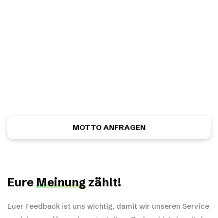
Ihr habt einen eigenen
Entwurf?
Ihr habt noch nicht das richtige gefunden, oder eine
eigene Skizze? Kein Problem! Ihr könnt kostenlos und
unverbindlich ein ganz individuelles Motiv anfordern.
MOTTO ANFRAGEN
Eure
Meinung
zählt!
Euer Feedback ist uns wichtig, damit wir unseren Service