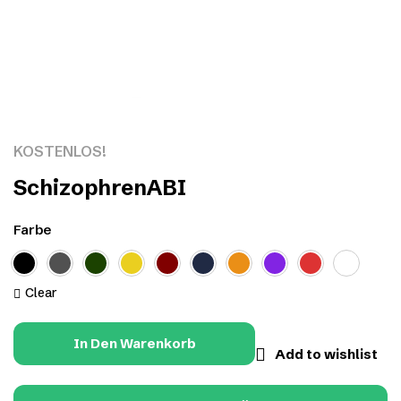
Click to enlarge
KOSTENLOS!
SchizophrenABI
Farbe
Clear
In Den Warenkorb
Add to wishlist