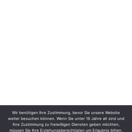
Wir benötigen Ihre Zustimmung, bevor Sie unsere Website
weiter besuchen können. Wenn Sie unter 16 Jahre alt sind und
Ihre Zustimmung zu freiwilligen Diensten geben möchten,
müssen Sie Ihre Erziehungsberechtigten um Erlaubnis bitten.