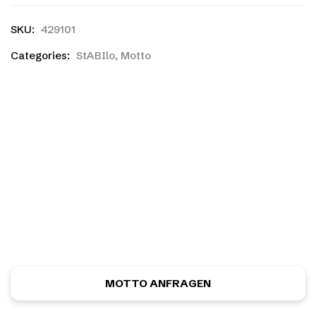
SKU:
429101
Categories:
StABIlo
,
Motto
Ihr habt einen eigenen
Entwurf?
Ihr habt noch nicht das richtige gefunden, oder eine
eigene Skizze? Kein Problem! Ihr könnt kostenlos und
unverbindlich ein ganz individuelles Motiv anfordern.
MOTTO ANFRAGEN