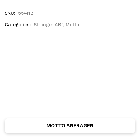
SKU:
554112
Categories:
Stranger ABI
,
Motto
Ihr habt einen eigenen
Entwurf?
Ihr habt noch nicht das richtige gefunden, oder eine
eigene Skizze? Kein Problem! Ihr könnt kostenlos und
unverbindlich ein ganz individuelles Motiv anfordern.
MOTTO ANFRAGEN