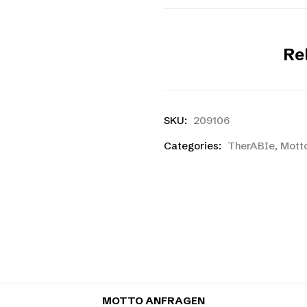
Re
SKU:
209106
Categories:
TherABIe
,
Mott
ntwurf?
 oder eine eigene Skizze? Kein Problem! Ihr könnt koste
MOTTO ANFRAGEN