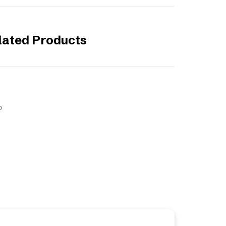
lated Products
o
nlos und unverbindlich ein ganz