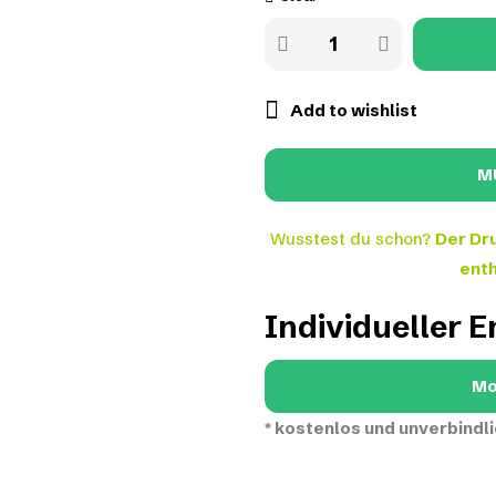
Add to wishlist
Wusstest du schon?
Der Dru
enth
Individueller 
Mo
*
kostenlos und unverbindli