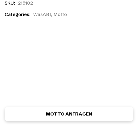
SKU:
215102
Categories:
WasABI
,
Motto
Ihr habt einen eigenen
Entwurf?
Ihr habt noch nicht das richtige gefunden, oder eine
eigene Skizze? Kein Problem! Ihr könnt kostenlos und
unverbindlich ein ganz individuelles Motiv anfordern.
MOTTO ANFRAGEN