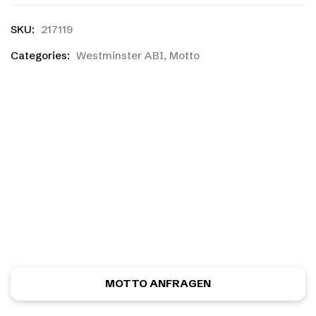
SKU:
217119
Categories:
Westminster ABI
,
Motto
Ihr habt einen eigenen
Entwurf?
Ihr habt noch nicht das richtige gefunden, oder eine
eigene Skizze? Kein Problem! Ihr könnt kostenlos und
unverbindlich ein ganz individuelles Motiv anfordern.
MOTTO ANFRAGEN