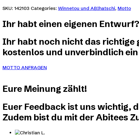
können
weist
SKU:
142103
Categories:
Winnetou und ABIhatschi
,
Motto
auf
mehrere
der
Varianten
Produktseite
Ihr habt einen eigenen Entwurf
auf.
gewählt
Die
werden
Optionen
Ihr habt noch nicht das richtige
können
auf
kostenlos und unverbindlich ein
der
Produktseite
gewählt
MOTTO ANFRAGEN
werden
Eure
Meinung
zählt!
Euer Feedback ist uns wichtig, 
Zudem bist du mit der Abitees Zu