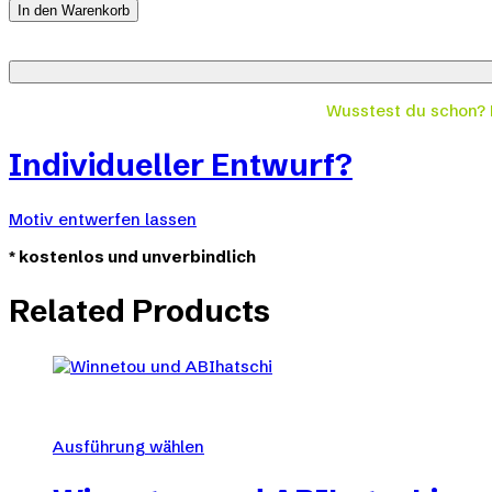
&
In den Warenkorb
ABIhatschi
quantity
Wusstest du schon?
Individueller Entwurf?
Motiv entwerfen lassen
*
kostenlos und unverbindlich
Related Products
Ausführung wählen
Dieses
Produkt