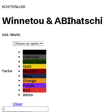
KOSTENLOS!
Winnetou & ABIhatschi
inkl. MwSt.
Black
Charcoal
Forest Green
Gold
Farbe
Maroon
Navy
Orange
Purple
Red
White
Clear
Winnetou