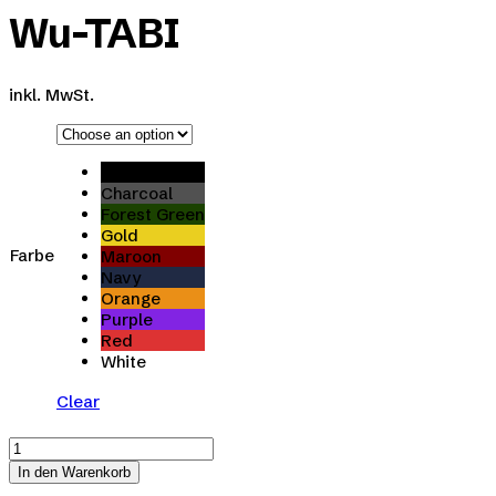
Wu-TABI
inkl. MwSt.
Black
Charcoal
Forest Green
Gold
Farbe
Maroon
Navy
Orange
Purple
Red
White
Clear
Wu-
TABI
In den Warenkorb
quantity