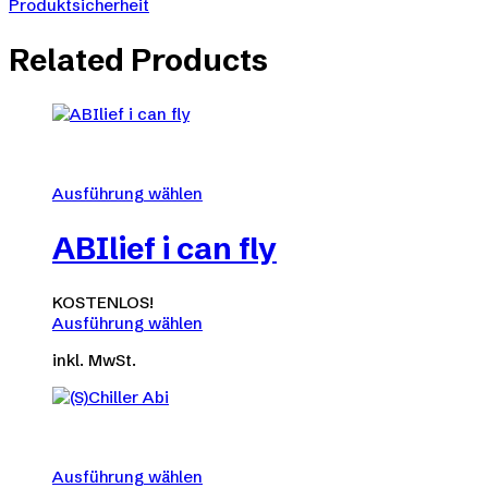
Produktsicherheit
Related Products
Ausführung wählen
Dieses
Produkt
ABIlief i can fly
weist
mehrere
Varianten
KOSTENLOS!
auf.
Ausführung wählen
Die
Dieses
Optionen
inkl. MwSt.
Produkt
können
weist
auf
mehrere
der
Varianten
Produktseite
auf.
gewählt
Die
Ausführung wählen
werden