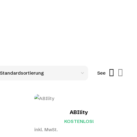
See
ABIlity
KOSTENLOS!
inkl. MwSt.