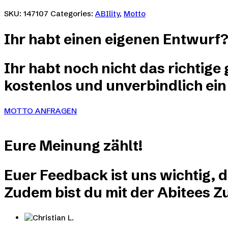
können
weist
SKU:
147107
Categories:
ABIlity
,
Motto
auf
mehrere
der
Varianten
Produktseite
Ihr habt einen eigenen Entwurf
auf.
gewählt
Die
werden
Optionen
Ihr habt noch nicht das richtige
können
auf
kostenlos und unverbindlich ein
der
Produktseite
gewählt
MOTTO ANFRAGEN
werden
Eure
Meinung
zählt!
Euer Feedback ist uns wichtig, 
Zudem bist du mit der Abitees Zu