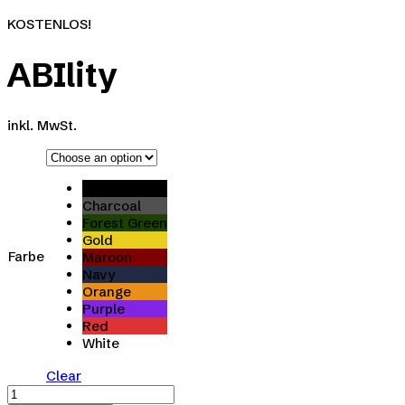
KOSTENLOS!
ABIlity
inkl. MwSt.
Black
Charcoal
Forest Green
Gold
Farbe
Maroon
Navy
Orange
Purple
Red
White
Clear
ABIlity