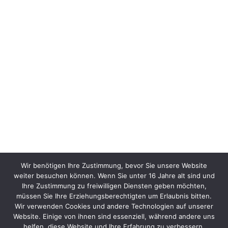
Wir benötigen Ihre Zustimmung, bevor Sie unsere Website
weiter besuchen können. Wenn Sie unter 16 Jahre alt sind und
Ihre Zustimmung zu freiwilligen Diensten geben möchten,
müssen Sie Ihre Erziehungsberechtigten um Erlaubnis bitten.
Wir verwenden Cookies und andere Technologien auf unserer
Website. Einige von ihnen sind essenziell, während andere uns
helfen, diese Website und Ihre Erfahrung zu verbessern.