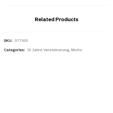
Related Products
SKU:
377105
Categories:
13 Jahre Versteinerung
,
Motto
Ihr habt einen eigenen
Entwurf?
Ihr habt noch nicht das richtige gefunden, oder eine
eigene Skizze? Kein Problem! Ihr könnt kostenlos und