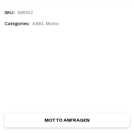
SKU:
595102
Categories:
ABBI
,
Motto
Ihr habt einen eigenen
Entwurf?
Ihr habt noch nicht das richtige gefunden, oder eine
eigene Skizze? Kein Problem! Ihr könnt kostenlos und
unverbindlich ein ganz individuelles Motiv anfordern.
MOTTO ANFRAGEN