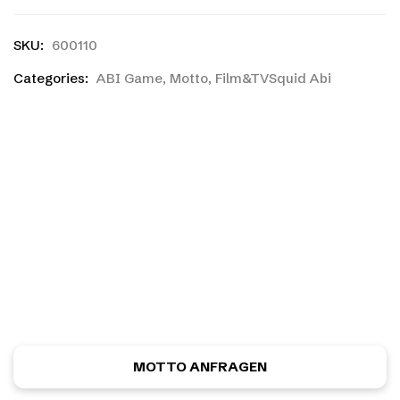
SKU:
600110
Categories:
ABI Game
,
Motto
,
Film&TVSquid Abi
Ihr habt einen eigenen
Entwurf?
Ihr habt noch nicht das richtige gefunden, oder eine
eigene Skizze? Kein Problem! Ihr könnt kostenlos und
unverbindlich ein ganz individuelles Motiv anfordern.
MOTTO ANFRAGEN