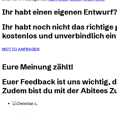
mehrere
der
Varianten
Produktseite
Ihr habt einen eigenen Entwurf
auf.
gewählt
Die
werden
Optionen
Ihr habt noch nicht das richtige
können
auf
kostenlos und unverbindlich ein
der
Produktseite
gewählt
MOTTO ANFRAGEN
werden
Eure
Meinung
zählt!
Euer Feedback ist uns wichtig, 
Zudem bist du mit der Abitees Zu