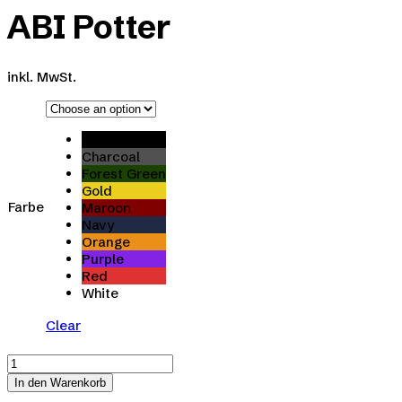
ABI Potter
inkl. MwSt.
Black
Charcoal
Forest Green
Gold
Farbe
Maroon
Navy
Orange
Purple
Red
White
Clear
ABI
Potter
In den Warenkorb
quantity