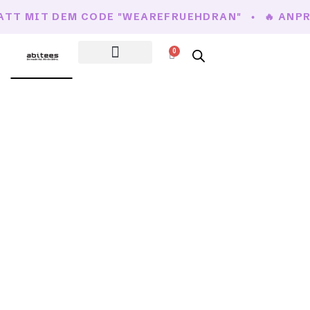
BATT MIT DEM CODE "WEAREFRUEHDRAN"
🔥 ANP
0