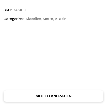
SKU:
145109
Categories:
Klassiker
,
Motto
,
ABIkini
Ihr habt einen eigenen
Entwurf?
Ihr habt noch nicht das richtige gefunden, oder eine
eigene Skizze? Kein Problem! Ihr könnt kostenlos und
unverbindlich ein ganz individuelles Motiv anfordern.
MOTTO ANFRAGEN