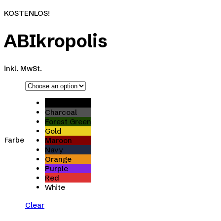
KOSTENLOS!
ABIkropolis
inkl. MwSt.
Black
Charcoal
Forest Green
Gold
Farbe
Maroon
Navy
Orange
Purple
Red
White
Clear