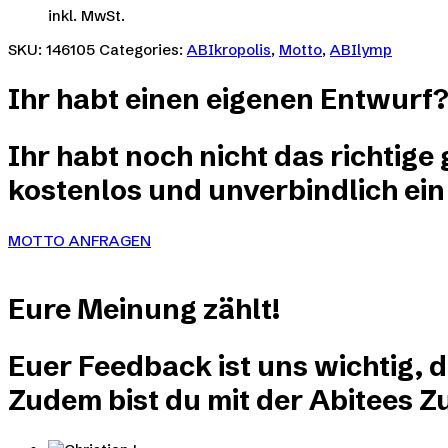
Optionen
inkl. MwSt.
Produkt
können
weist
SKU:
146105
Categories:
ABIkropolis
,
Motto
,
ABIlymp
auf
mehrere
der
Varianten
Produktseite
Ihr habt einen eigenen Entwurf
auf.
gewählt
Die
werden
Optionen
Ihr habt noch nicht das richtige
können
auf
kostenlos und unverbindlich ein
der
Produktseite
gewählt
MOTTO ANFRAGEN
werden
Eure
Meinung
zählt!
Euer Feedback ist uns wichtig, 
Zudem bist du mit der Abitees Zu