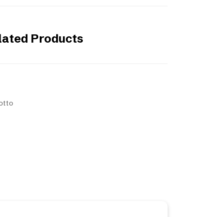
lated Products
otto
nlos und unverbindlich ein ganz