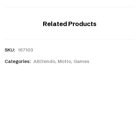
Related Products
SKU:
167103
Categories:
ABItendo
,
Motto
,
Games
Ihr habt einen eigenen
Entwurf?
Ihr habt noch nicht das richtige gefunden, oder eine
eigene Skizze? Kein Problem! Ihr könnt kostenlos und